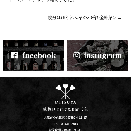
←
ハンバーグサンド始めました‼️
鉄分はほうれん草の20倍❗️ 金針菜✨
→