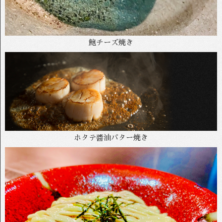
鮑チーズ焼き
ホタテ醬油バター焼き