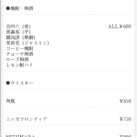
●焼酎・梅酒
吉四六（麦）
ALL￥600
黒霧島（芋）
鍛高譚（紫蘇）
茉莉花（ジャスミン）
コーヒー焼酎
チョーヤ梅酒
ローズ梅酒
レモン酎ハイ
●ウイスキー
角瓶
￥650
ニッカフロンティア
¥750