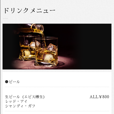
ドリンクメニュー
●ビール
生ビール（エビス樽生）
ALL￥800
レッド・アイ
シャンディ・ガフ