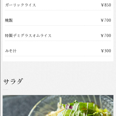
ガーリックライス
￥850
焼飯
￥700
特製デミグラスオムライス
￥700
みそ汁
￥300
サラダ