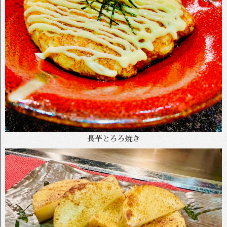
長芋とろろ焼き